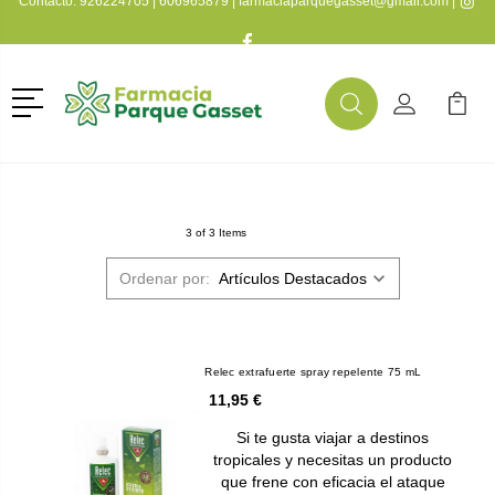
Contacto:
926224705
|
606965879
|
farmaciaparquegasset@gmail.com
|
Menú
Buscar
Mi Cuenta
Mi Ca
Buscar
3 of 3 Items
Ordenar por:
Relec extrafuerte spray repelente 75 mL
11,95 €
Si te gusta viajar a destinos
tropicales y necesitas un producto
que frene con eficacia el ataque