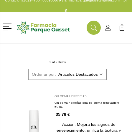
Contacto:
926224705
|
606965879
|
farmaciaparquegasset@gmail.com
|
Menú
Buscar
Mi Cuenta
Mi Ca
Buscar
2 of 2 Items
Ordenar por:
GH GEMA HERRERIAS
Gh gema herrerías pha-pg crema renovadora
50 mL
35,78 €
Acción: Mejora los signos de
envejecimiento, unifica la textura y