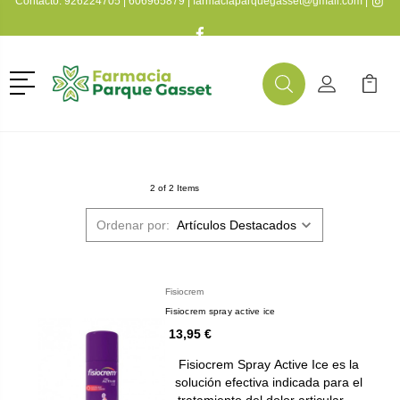
Contacto:
926224705
|
606965879
|
farmaciaparquegasset@gmail.com
|
Menú
Buscar
Mi Cuenta
Mi Ca
Buscar
2 of 2 Items
Ordenar por:
Fisiocrem
Fisiocrem spray active ice
13,95 €
Fisiocrem Spray Active Ice es la
solución efectiva indicada para el