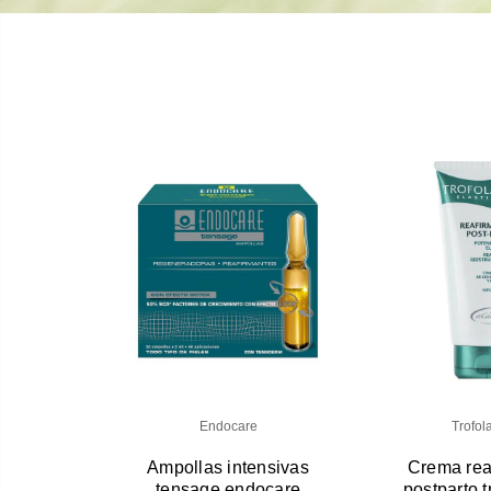
Endocare
Trofola
Ampollas intensivas
Crema rea
tensage endocare
postparto t