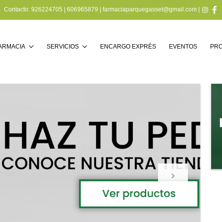
Contacto:
926224705
|
606965879
|
farmaciaparquegasset@gmail.com
|
Buscar
FARMACIA
SERVICIOS
ENCARGO EXPRÉS
EVENTOS
PR