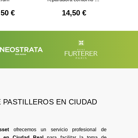
ojos
,50 €
14,50 €
3
 PASTILLEROS EN CIUDAD
sset
ofrecemos un servicio profesional de
os en Ciudad Real
para facilitar la toma de