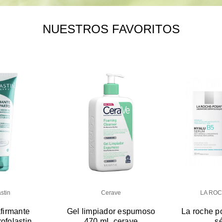
NUESTROS FAVORITOS
stin
Cerave
LA RO
firmante
Gel limpiador espumoso
La roche p
rofolastin
470 mL cerave
s