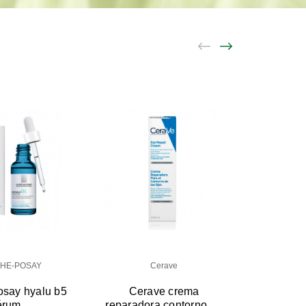
CHE-POSAY
Cerave
osay hyalu b5
Cerave crema
Cont
érum
reparadora contorno de
densit