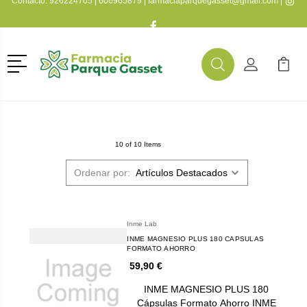
Contacto:
926224705
|
606965879
|
farmaciaparquegasset@gmail.com
|
Menú
Buscar
Mi Cuenta
Mi Ca
Buscar
10 of 10 Items
Ordenar por:
Inme Lab
INME MAGNESIO PLUS 180 CAPSULAS
FORMATO AHORRO
59,90 €
INME MAGNESIO PLUS 180
Cápsulas Formato Ahorro INME