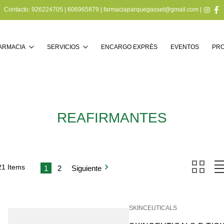
Contacto:
926224705
|
606965879
|
farmaciaparquegasset@gmail.com
|
Buscar
FARMACIA
SERVICIOS
ENCARGO EXPRÉS
EVENTOS
PR
REAFIRMANTES
21 Items
1
2
Siguiente
SKINCEUTICALS