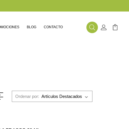
OMOCIONES
BLOG
CONTACTO
Buscar
Mi Cuenta
Mi Carr
Ordenar por: