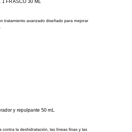
SKINCEUTICALS P-TIOX 1 FRASCO 30 ML
 tratamiento avanzado diseñado para mejorar
…
erador y repulpante 50 mL
ntra la deshidratación, las líneas finas y las