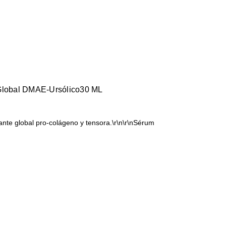
 Global DMAE-Ursólico30 ML
nte global pro-colágeno y tensora.\r\n\r\nSérum