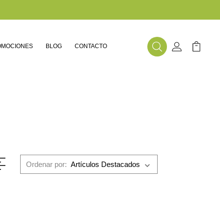
OMOCIONES
BLOG
CONTACTO
Buscar
Mi Cuenta
Mi Carr
Ordenar por: