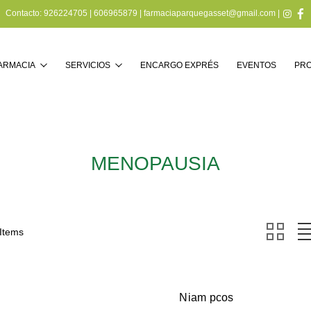
Contacto:
926224705
|
606965879
|
farmaciaparquegasset@gmail.com
|
Buscar
FARMACIA
SERVICIOS
ENCARGO EXPRÉS
EVENTOS
PR
MENOPAUSIA
 Items
Niam pcos