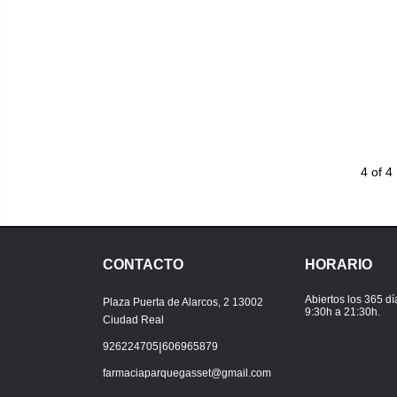
4 of 4
CONTACTO
HORARIO
Abiertos los 365 dí
Plaza Puerta de Alarcos, 2 13002
9:30h a 21:30h.
Ciudad Real
|
926224705
606965879
farmaciaparquegasset@gmail.com