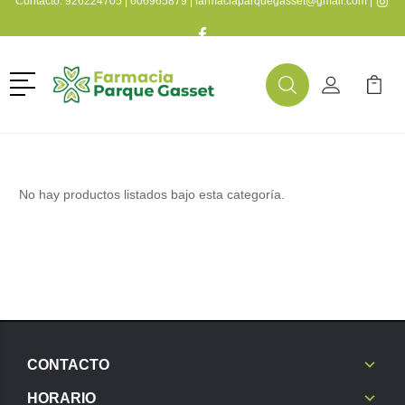
Contacto:
926224705
|
606965879
|
farmaciaparquegasset@gmail.com
|
Menú
Buscar
Mi Cuenta
Mi Ca
Buscar
No hay productos listados bajo esta categoría.
CONTACTO
HORARIO