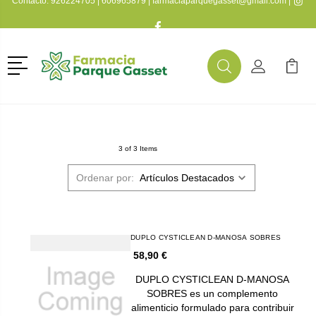
Contacto:
926224705
|
606965879
|
farmaciaparquegasset@gmail.com
|
Menú
Buscar
Mi Cuenta
Mi Ca
Buscar
3 of 3 Items
Ordenar por:
DUPLO CYSTICLEAN D-MANOSA SOBRES
58,90 €
DUPLO CYSTICLEAN D-MANOSA
SOBRES es un complemento
alimenticio formulado para contribuir